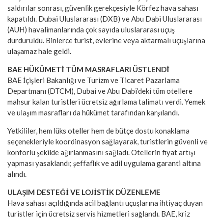
saldırılar sonrası, güvenlik gerekçesiyle Körfez hava sahası
kapatıldı. Dubai Uluslararası (DXB) ve Abu Dabi Uluslararası
(AUH) havalimanlarında çok sayıda uluslararası uçuş
durduruldu. Binlerce turist, evlerine veya aktarmalı uçuşlarına
ulaşamaz hale geldi.
BAE HÜKÜMETİ TÜM MASRAFLARI ÜSTLENDİ
BAE İçişleri Bakanlığı ve Turizm ve Ticaret Pazarlama
Departmanı (DTCM), Dubai ve Abu Dabi’deki tüm otellere
mahsur kalan turistleri ücretsiz ağırlama talimatı verdi. Yemek
ve ulaşım masrafları da hükümet tarafından karşılandı.
Yetkililer, hem lüks oteller hem de bütçe dostu konaklama
seçenekleriyle koordinasyon sağlayarak, turistlerin güvenli ve
konforlu şekilde ağırlanmasını sağladı. Otellerin fiyat artışı
yapması yasaklandı; şeffaflık ve adil uygulama garanti altına
alındı.
ULAŞIM DESTEĞİ VE LOJİSTİK DÜZENLEME
Hava sahası açıldığında acil bağlantı uçuşlarına ihtiyaç duyan
turistler için ücretsiz servis hizmetleri sağlandı. BAE, kriz