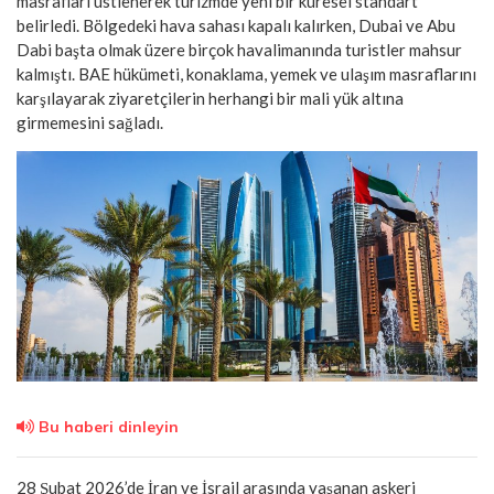
masrafları üstlenerek turizmde yeni bir küresel standart
belirledi. Bölgedeki hava sahası kapalı kalırken, Dubai ve Abu
Dabi başta olmak üzere birçok havalimanında turistler mahsur
kalmıştı. BAE hükümeti, konaklama, yemek ve ulaşım masraflarını
karşılayarak ziyaretçilerin herhangi bir mali yük altına
girmemesini sağladı.
Bu haberi dinleyin
28 Şubat 2026’de İran ve İsrail arasında yaşanan askeri